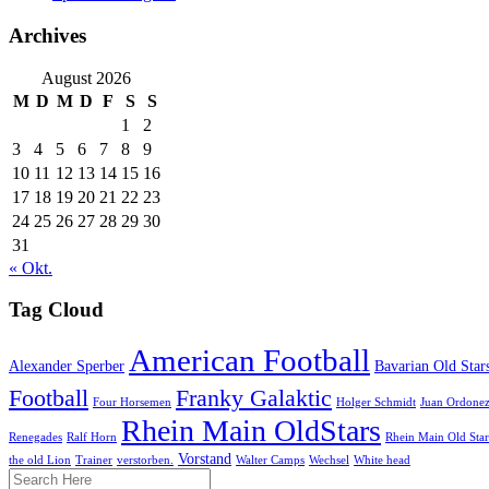
Archives
August 2026
M
D
M
D
F
S
S
1
2
3
4
5
6
7
8
9
10
11
12
13
14
15
16
17
18
19
20
21
22
23
24
25
26
27
28
29
30
31
« Okt.
Tag Cloud
American Football
Alexander Sperber
Bavarian Old Star
Football
Franky Galaktic
Four Horsemen
Holger Schmidt
Juan Ordone
Rhein Main OldStars
Renegades
Ralf Horn
Rhein Main Old Sta
Vorstand
the old Lion
Trainer
verstorben.
Walter Camps
Wechsel
White head