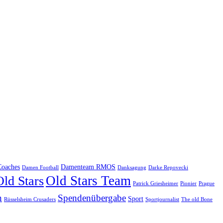
Coaches
Damenteam RMOS
Damen Football
Danksagung
Darke Repovecki
Old Stars Team
Old Stars
Patrick Griesheimer
Pionier
Prague
n
Spendenübergabe
Sport
Rüsselsheim Crusaders
Sportjournalist
The old Bone