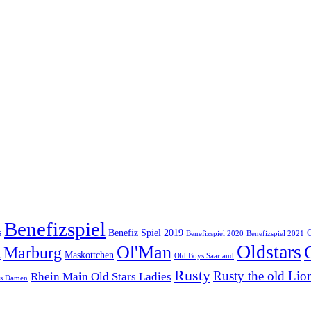
Benefizspiel
s
Benefiz Spiel 2019
Benefizspiel 2020
Benefizspiel 2021
Oldstars
Ol'Man
Marburg
Maskottchen
z
Old Boys Saarland
Rusty
Rusty the old Lio
Rhein Main Old Stars Ladies
rs Damen