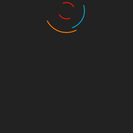
Defensive Coordinator
Coach Q betreut seit 1991 verschiedene deutsche
Vereine. Seine Trainerstationen führten ihn nach
Aschaffenburg, Neu Isenburg, Obertshausen, Hanau
und aktuell nach Wiesbaden. Zudem coacht er seit
2016 als Defensive Coordinator die Rhein Main Old
Stars.
Alex Marquardt
Offensive Line
Weil seine Gesundheit eine aktive Teilnahme als
Spieler nicht zulässt, hat sich Alex kurzfristig bereit
erklärt die Coaching Crew der Old Stars zu verstärken.
Erfahrung sammelt er aktuell bei den Darmstadt