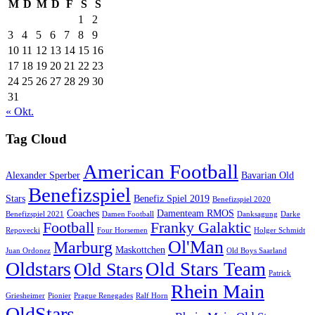
M
D
M
D
F
S
S
1
2
3
4
5
6
7
8
9
10
11
12
13
14
15
16
17
18
19
20
21
22
23
24
25
26
27
28
29
30
31
« Okt.
Tag Cloud
American Football
Alexander Sperber
Bavarian Old
Benefizspiel
Stars
Benefiz Spiel 2019
Benefizspiel 2020
Coaches
Damenteam RMOS
Benefizspiel 2021
Damen Football
Danksagung
Darke
Football
Franky Galaktic
Repovecki
Four Horsemen
Holger Schmidt
Ol'Man
Marburg
Maskottchen
Juan Ordonez
Old Boys Saarland
Oldstars
Old Stars Team
Old Stars
Patrick
Rhein Main
Griesheimer
Pionier
Prague Renegades
Ralf Horn
OldStars