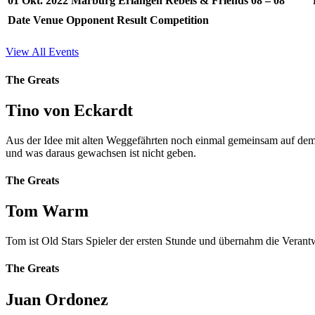
01 Okt. 2022
Marburg
Erlangen Rebels & Friends
08 – 08
Date
Venue
Opponent
Result
Competition
View All Events
The Greats
Tino von Eckardt
Aus der Idee mit alten Weggefährten noch einmal gemeinsam auf dem G
und was daraus gewachsen ist nicht geben.
The Greats
Tom Warm
Tom ist Old Stars Spieler der ersten Stunde und übernahm die Verant
The Greats
Juan Ordonez