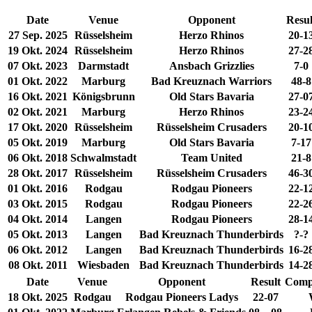
Date
Venue
Opponent
Resul
27 Sep. 2025
Rüsselsheim
Herzo Rhinos
20-1
19 Okt. 2024
Rüsselsheim
Herzo Rhinos
27-2
07 Okt. 2023
Darmstadt
Ansbach Grizzlies
7-0
01 Okt. 2022
Marburg
Bad Kreuznach Warriors
48-8
16 Okt. 2021
Königsbrunn
Old Stars Bavaria
27-0
02 Okt. 2021
Marburg
Herzo Rhinos
23-2
17 Okt. 2020
Rüsselsheim
Rüsselsheim Crusaders
20-1
05 Okt. 2019
Marburg
Old Stars Bavaria
7-17
06 Okt. 2018
Schwalmstadt
Team United
21-8
28 Okt. 2017
Rüsselsheim
Rüsselsheim Crusaders
46-3
01 Okt. 2016
Rodgau
Rodgau Pioneers
22-1
03 Okt. 2015
Rodgau
Rodgau Pioneers
22-2
04 Okt. 2014
Langen
Rodgau Pioneers
28-1
05 Okt. 2013
Langen
Bad Kreuznach Thunderbirds
?-?
06 Okt. 2012
Langen
Bad Kreuznach Thunderbirds
16-2
08 Okt. 2011
Wiesbaden
Bad Kreuznach Thunderbirds
14-2
Date
Venue
Opponent
Result
Compe
18 Okt. 2025
Rodgau
Rodgau Pioneers Ladys
22-07