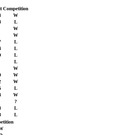
t
Competition
3
W
8
L
W
W
7
L
4
L
0
L
L
W
0
W
2
W
6
L
4
W
?
8
L
8
L
tition
W