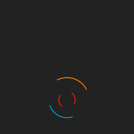
26. Februar 2023
by Tom
Share this:
Sascha Lanz und Tom Warm waren am 01.12.2022 im
Kinderheim zwecks Spendenübergabe. Der 2. Vorsitzende Chris
Seegert war leider beruflich verhindert.
Im Kinderheim trafen wir uns mit unserer lieben Freundin Mirjam
Franke (Heimleitung) und der Betreuerin Diana Schaub (Mega
Football Fan).
Im Gepäck hatten wir den Spendenscheck über 5000 €, sowie
Spielsachen und Kinderkleidung (gespendet von unserem Spieler
Ben “Bull” Hahn #24) dabei.
In gemütlicher Runde saßen wir bei Kaffee und selbst
gebackenen Keksen zusammen und hatten eine tolle Zeit