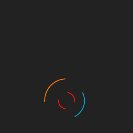
schauer beim Old
eranstalter und die beiden Old Star Teams für ein perfektes Ev
ch in ihrem fünften Spiel unbesiegt geblieben und bezwangen d
s Ergebnis war an diesem Tag nur nebensächlich, es ging…
read more